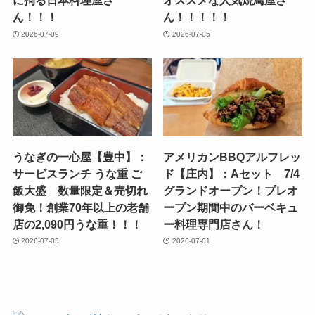
に拘る日本料理屋さ
オススメな人気焼鳥屋さ
ん！！！
ん！！！！！
2026-07-09
2026-07-05
うなぎの一心屋【豊中】：
アメリカンBBQアルフレッ
サービスランチ うな重 ご
ド【庄内】：Aセット 7/4
飯大盛 数量限定＆売切れ
グランドオープン！プレオ
御免！創業70年以上の老舗
ープン期間中のバーベキュ
店の2,090円うな重！！！
ー料理専門店さん！
2026-07-05
2026-07-01