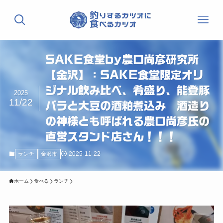
SAKE食堂by農口尚彦研究所
【金沢】：SAKE食堂限定オリ
ジナル飲み比べ、肴盛り、能登豚
2025
11/22
バラと大豆の酒粕煮込み 酒造り
の神様とも呼ばれる農口尚彦氏の
直営スタンド店さん！！！
2025-11-22
ランチ
金沢市
ホーム
食べる
ランチ