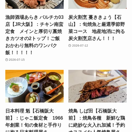
漁師酒場あらき バルチカ03
炭火割烹 蔓ききょう【石
店【JR大阪】：チキン南蛮
山】：旬焼魚と厳選季節野
定食 メインと厚切り藁焼
菜コース 地産地消に拘る
きカツオの2トップ！ご飯
炭火割烹店さん！！！
おかわり無料のワンパク
2026-07-12
飯！！！！！
2026-07-15
日本料理 魁【石橋阪大
焼鳥 しば田【石橋阪大
前】：じゃこ飯定食 1966
前】：焼鳥各種 新鮮な鶏
年創業！旬の食材と手作り
に絶妙な火入れ加減！予約