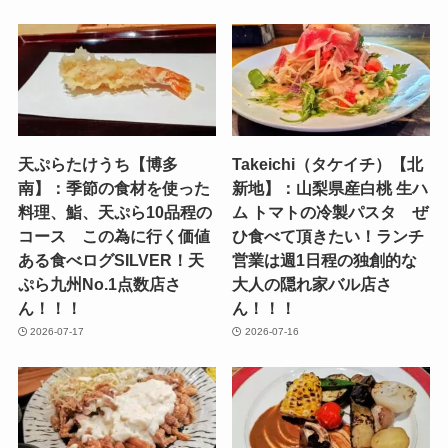
天ぷらたけうち【博多
Takeichi（タケイチ）【北
南】：季節の食材を使った
新地】：山梨県産白桃 生ハ
料理、鮨、天ぷら10品程の
ム トマトの冷製パスタ ぜ
コース この為に行く価値
ひ食べて頂きたい！ランチ
ある食べログSILVER！天
営業は週1日程の独創的な
ぷら九州No.1点数店さ
大人の隠れ家バル店さ
ん！！！
ん！！！
2026-07-17
2026-07-16