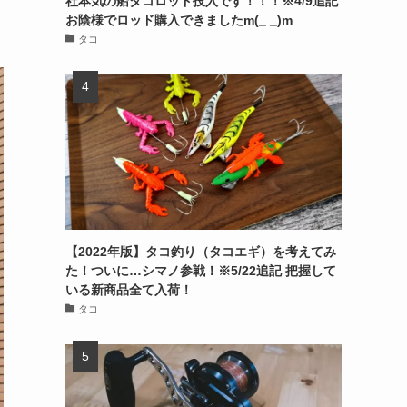
社本気の船タコロッド投入です！！！※4/9追記
お陰様でロッド購入できましたm(_ _)m
タコ
【2022年版】タコ釣り（タコエギ）を考えてみ
た！ついに…シマノ参戦！※5/22追記 把握して
いる新商品全て入荷！
タコ