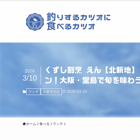
くずし割烹 えん【北新地】
2026
3/10
ン！大阪・堂島で旬を味わ
2026-03-10
ランチ
大阪市北区
ホーム
食べる
ランチ