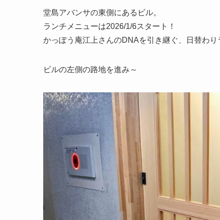
堂島アバンサの東側にあるビル。
ランチメニューは2026/1/6スタート！
かっぽう庵江上さんのDNAを引き継ぐ、日替わりラン
ビルの左側の路地を進み～