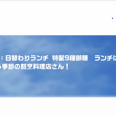
：日替わりランチ 特製9種御膳 ランチは
う季節の割烹料理店さん！