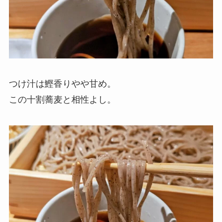
つけ汁は鰹香りやや甘め。
この十割蕎麦と相性よし。