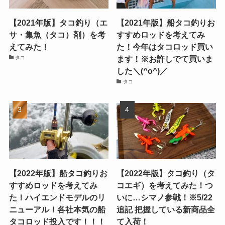
【2021年版】タコ釣り（エ
【2021年版】船タコ釣りお
サ・集魚（タコ）剤）を考
すすめロッドを考えてみ
えてみた！
た！今年はタコロッド買い
ます！※お許しでて買いま
タコ
した＼(^o^)／
タコ
【2022年版】船タコ釣りお
【2022年版】タコ釣り（タ
すすめロッドを考えてみ
コエギ）を考えてみた！つ
た！ハイエンドモデルのリ
いに…シマノ参戦！※5/22
ニューアル！各社本気の船
追記 把握している新商品全
タコロッド投入です！！！
て入荷！