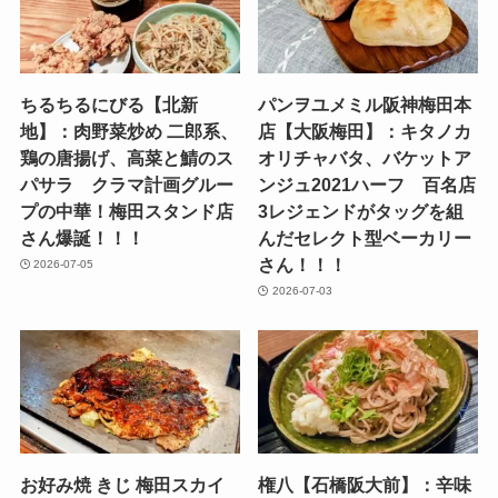
ちるちるにびる【北新
パンヲユメミル阪神梅田本
地】：肉野菜炒め 二郎系、
店【大阪梅田】：キタノカ
鶏の唐揚げ、高菜と鯖のス
オリチャバタ、バケットア
パサラ クラマ計画グルー
ンジュ2021ハーフ 百名店
プの中華！梅田スタンド店
3レジェンドがタッグを組
さん爆誕！！！
んだセレクト型ベーカリー
さん！！！
2026-07-05
2026-07-03
お好み焼 きじ 梅田スカイ
権八【石橋阪大前】：辛味