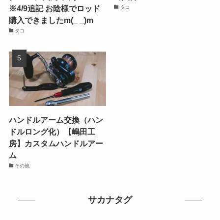
※4/9追記 お陰様でロッド
タコ
購入できましたm(_ _)m
タコ
ハンドルアーム交換（ハン
ドルロング化）【嶋田工
房】カスタムハンドルアー
ム
その他
サカナタグ