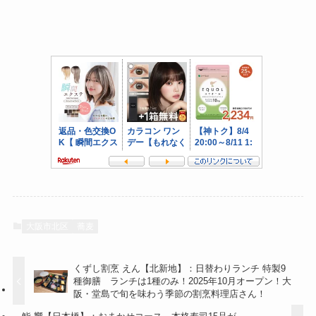
大阪市北区
蕎麦
くずし割烹 えん【北新地】：日替わりランチ 特製9
種御膳 ランチは1種のみ！2025年10月オープン！大
阪・堂島で旬を味わう季節の割烹料理店さん！