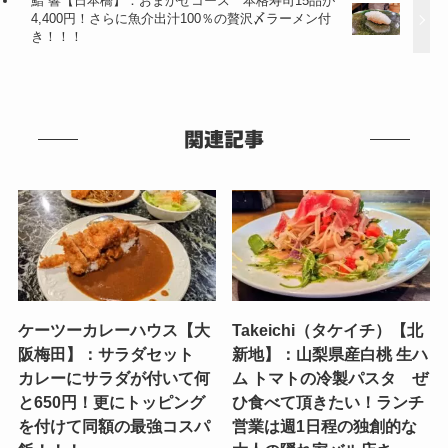
鮨 響【日本橋】：おまかせコース 本格寿司15品が
4,400円！さらに魚介出汁100％の贅沢〆ラーメン付
き！！！
関連記事
ケーツーカレーハウス【大
Takeichi（タケイチ）【北
阪梅田】：サラダセット
新地】：山梨県産白桃 生ハ
カレーにサラダが付いて何
ム トマトの冷製パスタ ぜ
と650円！更にトッピング
ひ食べて頂きたい！ランチ
を付けて同額の最強コスパ
営業は週1日程の独創的な