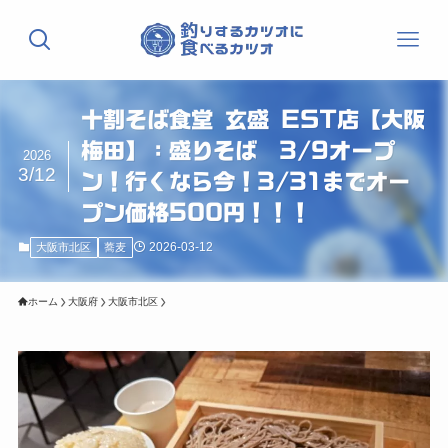
十割そば食堂 玄盛 EST店【大阪
梅田】：盛りそば 3/9オープ
2026
3/12
ン！行くなら今！3/31までオー
プン価格500円！！！
2026-03-12
大阪市北区
蕎麦
ホーム
大阪府
大阪市北区