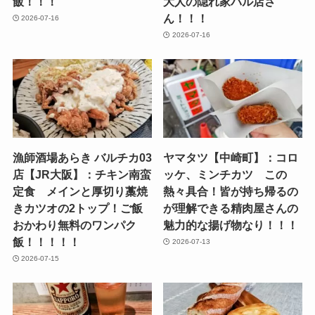
飯！！！
大人の隠れ家バル店さ
ん！！！
2026-07-16
2026-07-16
漁師酒場あらき バルチカ03
ヤマタツ【中崎町】：コロ
店【JR大阪】：チキン南蛮
ッケ、ミンチカツ この
定食 メインと厚切り藁焼
熱々具合！皆が持ち帰るの
きカツオの2トップ！ご飯
が理解できる精肉屋さんの
おかわり無料のワンパク
魅力的な揚げ物なり！！！
飯！！！！！
2026-07-13
2026-07-15