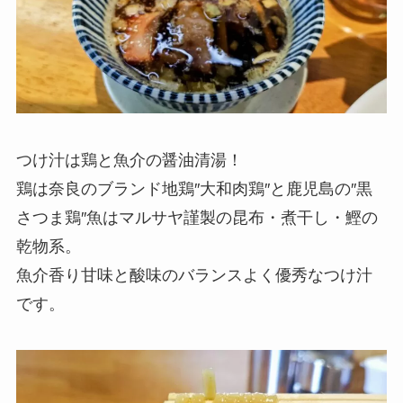
つけ汁は鶏と魚介の醤油清湯！
鶏は奈良のブランド地鶏″大和肉鶏″と鹿児島の″黒
さつま鶏″魚はマルサヤ謹製の昆布・煮干し・鰹の
乾物系。
魚介香り甘味と酸味のバランスよく優秀なつけ汁
です。