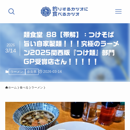
麺食堂 88【帯解】：つけそば
旨い自家製麺！！！究極のラーメ
2026
3/14
ン2025関西版『つけ麺』部門
GP受賞店さん！！！！！
2026-03-14
ラーメン
奈良県
ホーム
食べる
ラーメン