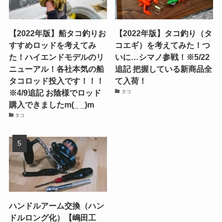
【2022年版】船タコ釣りお
【2022年版】タコ釣り（タ
すすめロッドを考えてみ
コエギ）を考えてみた！つ
た！ハイエンドモデルのリ
いに…シマノ参戦！※5/22
ニューアル！各社本気の船
追記 把握している新商品全
タコロッド投入です！！！
て入荷！
※4/9追記 お陰様でロッド
タコ
購入できましたm(_ _)m
タコ
ハンドルアーム交換（ハン
ドルロング化）【嶋田工