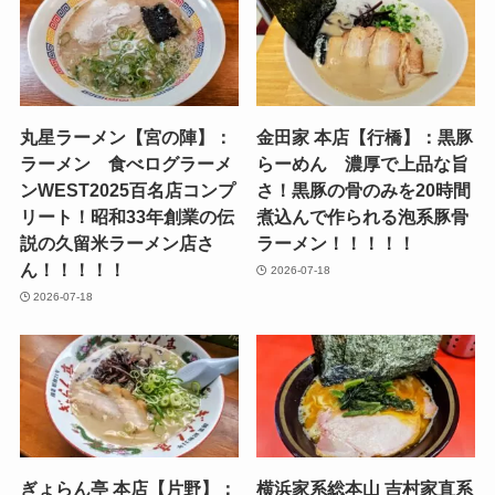
丸星ラーメン【宮の陣】：
金田家 本店【行橋】：黒豚
ラーメン 食べログラーメ
らーめん 濃厚で上品な旨
ンWEST2025百名店コンプ
さ！黒豚の骨のみを20時間
リート！昭和33年創業の伝
煮込んで作られる泡系豚骨
説の久留米ラーメン店さ
ラーメン！！！！！
ん！！！！！
2026-07-18
2026-07-18
ぎょらん亭 本店【片野】：
横浜家系総本山 吉村家直系