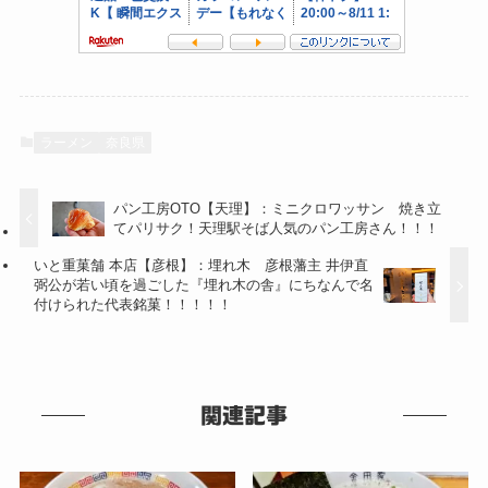
ラーメン
奈良県
パン工房OTO【天理】：ミニクロワッサン 焼き立
てパリサク！天理駅そば人気のパン工房さん！！！
いと重菓舗 本店【彦根】：埋れ木 彦根藩主 井伊直
弼公が若い頃を過ごした『埋れ木の舎』にちなんで名
付けられた代表銘菓！！！！！
関連記事