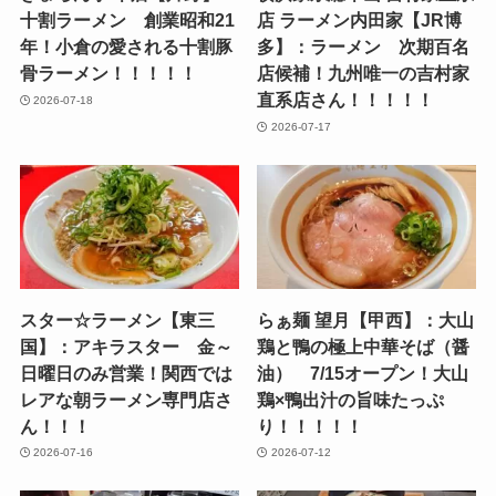
十割ラーメン 創業昭和21
店 ラーメン内田家【JR博
年！小倉の愛される十割豚
多】：ラーメン 次期百名
骨ラーメン！！！！！
店候補！九州唯一の吉村家
直系店さん！！！！！
2026-07-18
2026-07-17
スター☆ラーメン【東三
らぁ麺 望月【甲西】：大山
国】：アキラスター 金～
鶏と鴨の極上中華そば（醤
日曜日のみ営業！関西では
油） 7/15オープン！大山
レアな朝ラーメン専門店さ
鶏×鴨出汁の旨味たっぷ
ん！！！
り！！！！！
2026-07-16
2026-07-12