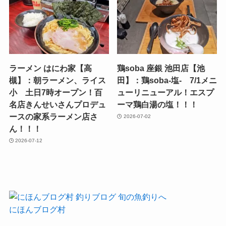
ラーメン はにわ家【高
鶏soba 座銀 池田店【池
槻】：朝ラーメン、ライス
田】：鶏soba-塩- 7/1メニ
小 土日7時オープン！百
ューリニューアル！エスプ
名店きんせいさんプロデュ
ーマ鶏白湯の塩！！！
ースの家系ラーメン店さ
2026-07-02
ん！！！
2026-07-12
にほんブログ村