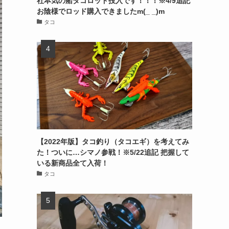
社本気の船タコロッド投入です！！！※4/9追記
お陰様でロッド購入できましたm(_ _)m
タコ
【2022年版】タコ釣り（タコエギ）を考えてみ
た！ついに…シマノ参戦！※5/22追記 把握して
いる新商品全て入荷！
タコ