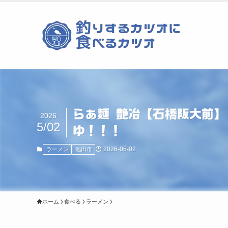
らぁ麺 艶冶【石橋阪大前】
2026
5/02
ゆ！！！
2026-05-02
ラーメン
池田市
ホーム
食べる
ラーメン