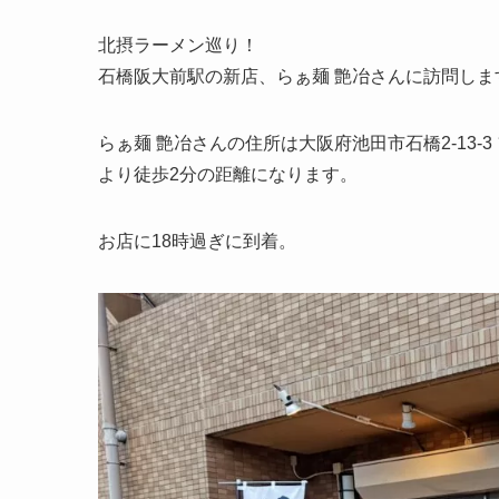
北摂ラーメン巡り！
石橋阪大前駅の新店、らぁ麺 艶冶さんに訪問します
らぁ麺 艶冶さんの住所は大阪府池田市石橋2-13-
より徒歩2分の距離になります。
お店に18時過ぎに到着。