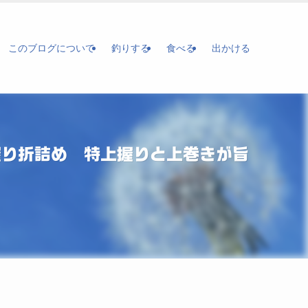
このブログについて
釣りする
食べる
出かける
握り折詰め 特上握りと上巻きが旨