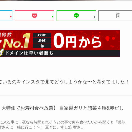
ているのをインスタで見てどうしようかな〜と考えてました！
：大特価でお寿司食べ放題】 自家製ガリと惣菜４種&赤だし
に来る事に！夜なら時間とれそうとの事で何を食べたいかを聞くと『美味
 智さんに一緒に行こう〜！ 直ぐに、すし処 智さ…