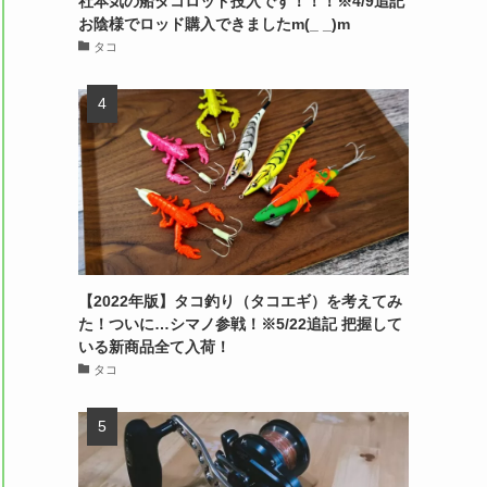
社本気の船タコロッド投入です！！！※4/9追記
お陰様でロッド購入できましたm(_ _)m
タコ
【2022年版】タコ釣り（タコエギ）を考えてみ
た！ついに…シマノ参戦！※5/22追記 把握して
いる新商品全て入荷！
タコ