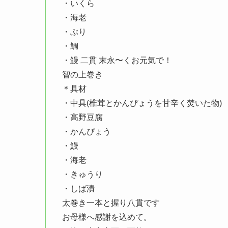
・いくら
・海老
・ぶり
・鯛
・鰻 二貫 末永〜くお元気で！
智の上巻き
＊具材
・中具(椎茸とかんぴょうを甘辛く焚いた物)
・高野豆腐
・かんぴょう
・鰻
・海老
・きゅうり
・しば漬
太巻き一本と握り八貫です
お母様へ感謝を込めて。