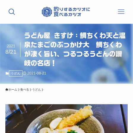
うどん屋 きすけ：鯛ちくわ天と温
泉たまごのぶっかけ大 鯛ちくわ
2021
8/21
が凄く旨い、つるつるうどんの讃
岐の名店！
2021-08-21
うどん
ホーム
食べる
うどん