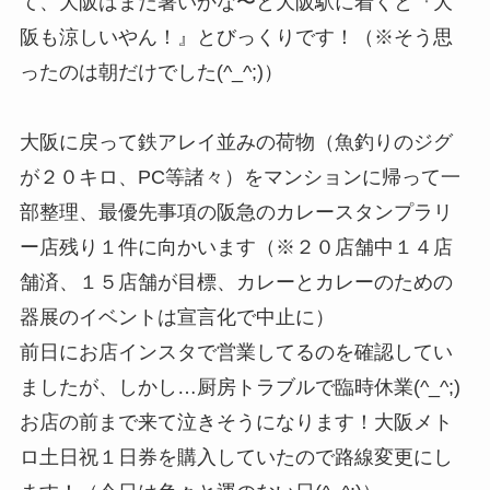
て、大阪はまだ暑いかな〜と大阪駅に着くと『大
阪も涼しいやん！』とびっくりです！（※そう思
ったのは朝だけでした(^_^;)）
大阪に戻って鉄アレイ並みの荷物（魚釣りのジグ
が２０キロ、PC等諸々）をマンションに帰って一
部整理、最優先事項の阪急のカレースタンプラリ
ー店残り１件に向かいます（※２０店舗中１４店
舗済、１５店舗が目標、カレーとカレーのための
器展のイベントは宣言化で中止に）
前日にお店インスタで営業してるのを確認してい
ましたが、しかし…厨房トラブルで臨時休業(^_^;)
お店の前まで来て泣きそうになります！大阪メト
ロ土日祝１日券を購入していたので路線変更にし