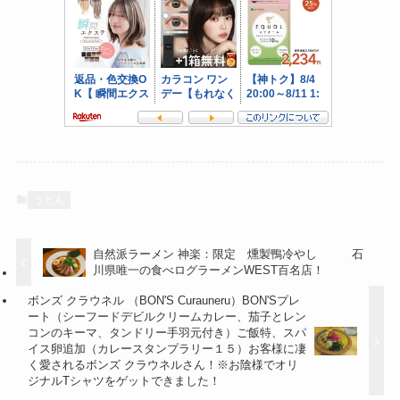
うどん
自然派ラーメン 神楽：限定 燻製鴨冷やし 石
川県唯一の食べログラーメンWEST百名店！
ボンズ クラウネル （BON'S Curauneru）BON'Sプレ
ート（シーフードデビルクリームカレー、茄子とレン
コンのキーマ、タンドリー手羽元付き）ご飯特、スパ
イス卵追加（カレースタンプラリー１５）お客様に凄
く愛されるボンズ クラウネルさん！※お陰様でオリ
ジナルTシャツをゲットできました！