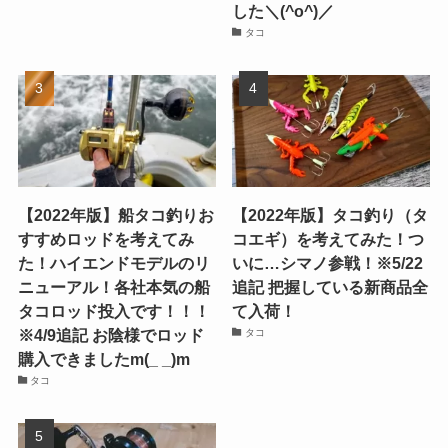
した＼(^o^)／
タコ
【2022年版】船タコ釣りお
【2022年版】タコ釣り（タ
すすめロッドを考えてみ
コエギ）を考えてみた！つ
た！ハイエンドモデルのリ
いに…シマノ参戦！※5/22
ニューアル！各社本気の船
追記 把握している新商品全
タコロッド投入です！！！
て入荷！
※4/9追記 お陰様でロッド
タコ
購入できましたm(_ _)m
タコ