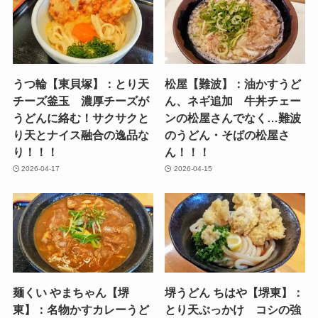
うつ輪【東貝塚】：とり天
松屋【難波】：油かすうど
チーズ釜玉 濃厚チーズが
ん、ネギ追加 牛丼チェー
うどんに絡む！サクサクと
ンの松屋さんでなく…難波
り天とナイス融合の逸品な
のうどん・そばの松屋さ
り！！！
ん！！！
2026-04-17
2026-04-15
麺くい やまちゃん【堺
堺うどん ちはや【堺東】：
東】：名物かすカレーうど
とり天ぶっかけ コシの強