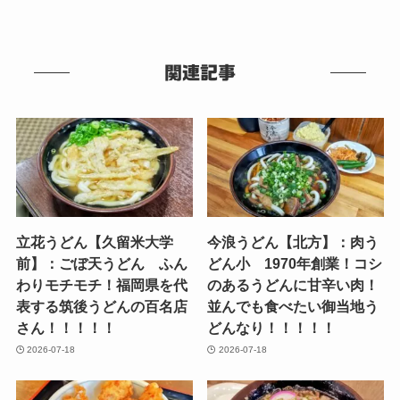
関連記事
立花うどん【久留米大学
今浪うどん【北方】：肉う
前】：ごぼ天うどん ふん
どん小 1970年創業！コシ
わりモチモチ！福岡県を代
のあるうどんに甘辛い肉！
表する筑後うどんの百名店
並んでも食べたい御当地う
さん！！！！！
どんなり！！！！！
2026-07-18
2026-07-18