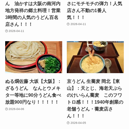
ん 油かすは大阪の南河内
さにモチモチの弾力！人気
地方発祥の郷土料理！営業
店さん不動の1番人
3時間の人気のうどん百名
気！！！
店さん！！！
2026-04-11
2026-04-11
ぬる燗佐藤 大坂【大阪】：
京うどん 生蕎麦 岡北【東
ざるうどん なんとウメキ
山】：天とじ、海老天ぷら
タ一等地に90分うどん食べ
のけいらん蕎麦 このフワ
放題900円なり！！！！！
トロ感！！！1940年創業の
老舗うどん・蕎麦店さ
2026-04-06
ん！！！
2026-04-05