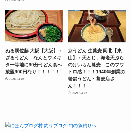
ぬる燗佐藤 大坂【大阪】：
京うどん 生蕎麦 岡北【東
ざるうどん なんとウメキ
山】：天とじ、海老天ぷら
タ一等地に90分うどん食べ
のけいらん蕎麦 このフワ
放題900円なり！！！！！
トロ感！！！1940年創業の
老舗うどん・蕎麦店さ
2026-04-06
ん！！！
2026-04-05