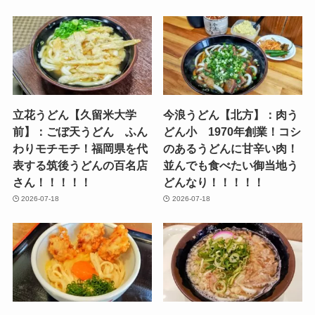
立花うどん【久留米大学
今浪うどん【北方】：肉う
前】：ごぼ天うどん ふん
どん小 1970年創業！コシ
わりモチモチ！福岡県を代
のあるうどんに甘辛い肉！
表する筑後うどんの百名店
並んでも食べたい御当地う
さん！！！！！
どんなり！！！！！
2026-07-18
2026-07-18