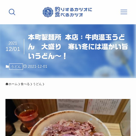
本町製麺所 本店：牛肉温玉うど
2021
ん 大盛り 寒い冬には温かい旨
12/01
いうどん〜！
2021-12-01
うどん
ホーム
食べる
うどん