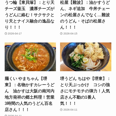
うつ輪【東貝塚】：とり天
松屋【難波】：油かすうど
チーズ釜玉 濃厚チーズが
ん、ネギ追加 牛丼チェー
うどんに絡む！サクサクと
ンの松屋さんでなく…難波
り天とナイス融合の逸品な
のうどん・そばの松屋さ
り！！！
ん！！！
2026-04-17
2026-04-15
麺くい やまちゃん【堺
堺うどん ちはや【堺東】：
東】：名物かすカレーうど
とり天ぶっかけ コシの強
ん 油かすは大阪の南河内
さにモチモチの弾力！人気
地方発祥の郷土料理！営業
店さん不動の1番人
3時間の人気のうどん百名
気！！！
店さん！！！
2026-04-11
2026-04-11