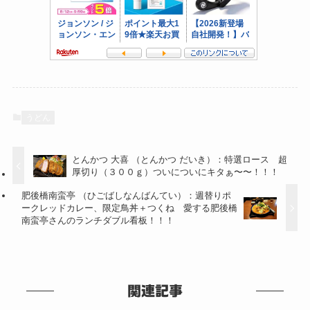
うどん
とんかつ 大喜 （とんかつ だいき）：特選ロース 超
厚切り（３００ｇ）ついについにキタぁ〜〜！！！
肥後橋南蛮亭 （ひごばしなんばんてい）：週替りポ
ークレッドカレー、限定鳥丼＋つくね 愛する肥後橋
南蛮亭さんのランチダブル看板！！！
関連記事