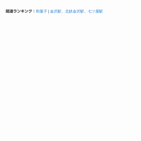
関連ランキング：
和菓子
|
金沢駅
、
北鉄金沢駅
、
七ツ屋駅