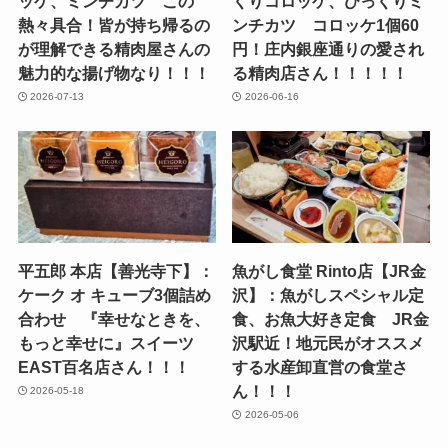
ッケ、ミンチカツ この
くりコロッケ、びっくりミ
熱々具合！皆が持ち帰るの
ンチカツ コロッケ1個60
が理解できる精肉屋さんの
円！庄内銀座通りの愛され
魅力的な揚げ物なり！！！
る精肉店さん！！！！！
2026-07-13
2026-06-16
平五郎 本店【善光寺下】：
魚がし食堂 Rinto店【JR金
ケーク オ キューブ3個詰め
沢】：魚がしスペシャル定
合わせ 『幸せなときを、
食、お魚大好き定食 JR金
もっと幸せに』スイーツ
沢駅近！地元民がオススメ
EAST百名店さん！！！
する水産卸直営の食堂さ
ん！！！
2026-05-18
2026-05-06