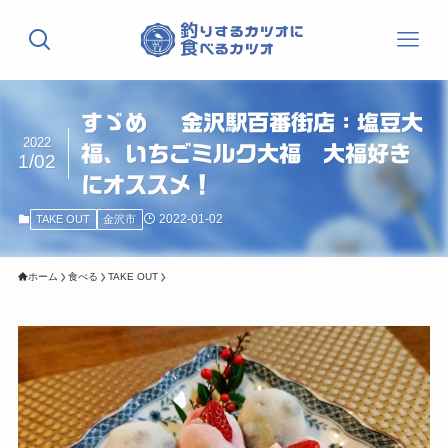
すゞめ 金沢駅百番街店：塩豆大
2022
福、いちごミルク大福 大福好き
1/02
にオススメ！
2022-01-02
TAKE OUT
金沢市
ホーム
食べる
TAKE OUT