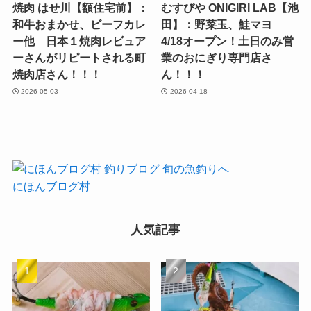
焼肉 はせ川【額住宅前】：
むすびや ONIGIRI LAB【池
和牛おまかせ、ビーフカレ
田】：野菜玉、鮭マヨ
ー他 日本１焼肉レビュア
4/18オープン！土日のみ営
ーさんがリピートされる町
業のおにぎり専門店さ
焼肉店さん！！！
ん！！！
2026-05-03
2026-04-18
にほんブログ村
人気記事