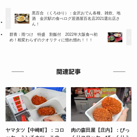
黒百合 （くろゆり）：金沢おでん各種、雑炊、地
酒 金沢駅の食べログ居酒屋百名店2021選出店さ
ん！
群青：雨つけ 特盛 割飯付 2022年大阪食べ初
め！相変わらずのクオリティに惚れ惚れ！！！
関連記事
ヤマタツ【中崎町】：コロ
肉の森田屋【庄内】：びっ