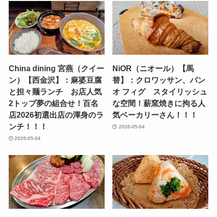
China dining 宮燕（クイー
NiOR（ニオール）【馬
ン）【西金沢】：麻婆豆腐
替】：クロワッサン、パン
と担々麺ランチ お店人気
オ フィグ スタイリッシュ
2トップ夢の組合せ！百名
な空間！薪窯焼きに拘る人
店2026初選出店の渾身のラ
気ベーカリーさん！！！
ンチ！！！
2026-05-04
2026-05-04