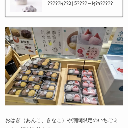
?????Ʀ??ʡ | 5???? – Ʀ?ߤ?????
おはぎ（あんこ、きなこ）や期間限定のいちごミ