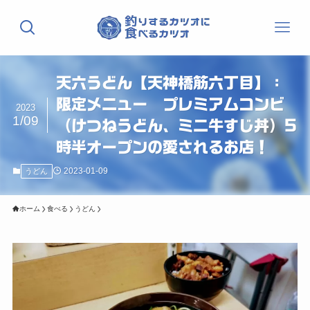
天六うどん【天神橋筋六丁目】：
限定メニュー プレミアムコンビ
2023
1/09
（けつねうどん、ミニ牛すじ丼）5
時半オープンの愛されるお店！
2023-01-09
うどん
ホーム
食べる
うどん