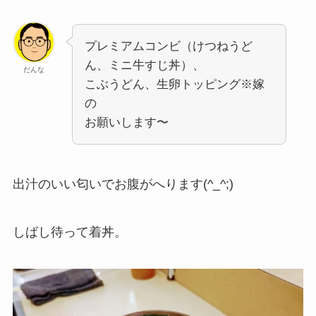
プレミアムコンビ（けつねうど
ん、ミニ牛すじ丼）、
だんな
こぶうどん、生卵トッピング※嫁
の
お願いします〜
出汁のいい匂いでお腹がへります(^_^;)
しばし待って着丼。