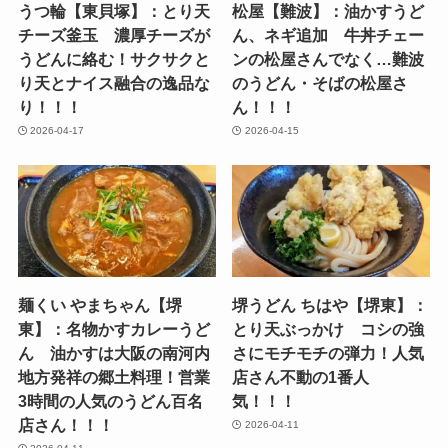
うつ輪【東貝塚】：とり天
松屋【難波】：油かすうど
チーズ釜玉 濃厚チーズが
ん、ネギ追加 牛丼チェー
うどんに絡む！サクサクと
ンの松屋さんでなく…難波
り天とナイス融合の逸品な
のうどん・そばの松屋さ
り！！！
ん！！！
2026-04-17
2026-04-15
麺くい やまちゃん【堺
堺うどん ちはや【堺東】：
東】：名物かすカレーうど
とり天ぶっかけ コシの強
ん 油かすは大阪の南河内
さにモチモチの弾力！人気
地方発祥の郷土料理！営業
店さん不動の1番人
3時間の人気のうどん百名
気！！！
店さん！！！
2026-04-11