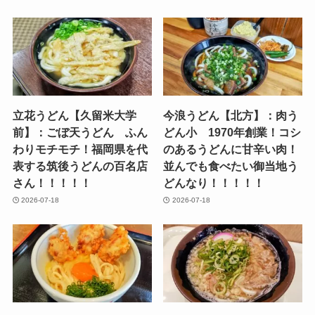
立花うどん【久留米大学
今浪うどん【北方】：肉う
前】：ごぼ天うどん ふん
どん小 1970年創業！コシ
わりモチモチ！福岡県を代
のあるうどんに甘辛い肉！
表する筑後うどんの百名店
並んでも食べたい御当地う
さん！！！！！
どんなり！！！！！
2026-07-18
2026-07-18