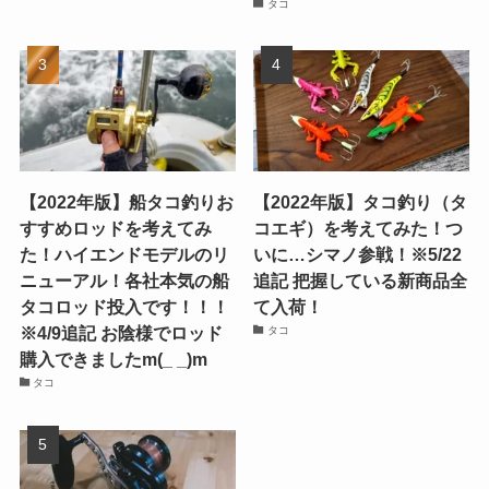
タコ
【2022年版】船タコ釣りお
【2022年版】タコ釣り（タ
すすめロッドを考えてみ
コエギ）を考えてみた！つ
た！ハイエンドモデルのリ
いに…シマノ参戦！※5/22
ニューアル！各社本気の船
追記 把握している新商品全
タコロッド投入です！！！
て入荷！
※4/9追記 お陰様でロッド
タコ
購入できましたm(_ _)m
タコ