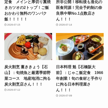
定食 メインと厚切り藁焼
所非公開！移転後も進化の
きカツオの2トップ！ご飯
医食同源！完全予約制の奈
おかわり無料のワンパク
良県中華No.1点数店さ
飯！！！！！
ん！！！
2026-07-15
2026-07-14
炭火割烹 蔓ききょう【石
日本料理 魁【石橋阪大
山】：旬焼魚と厳選季節野
前】：じゃこ飯定食 1966
菜コース 地産地消に拘る
年創業！旬の食材と手作り
炭火割烹店さん！！！
に拘る日本料理屋さ
ん！！！
2026-07-12
2026-07-09