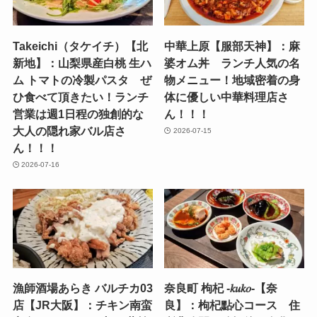
Takeichi（タケイチ）【北
中華上原【服部天神】：麻
新地】：山梨県産白桃 生ハ
婆オム丼 ランチ人気の名
ム トマトの冷製パスタ ぜ
物メニュー！地域密着の身
ひ食べて頂きたい！ランチ
体に優しい中華料理店さ
営業は週1日程の独創的な
ん！！！
大人の隠れ家バル店さ
2026-07-15
ん！！！
2026-07-16
漁師酒場あらき バルチカ03
奈良町 枸杞 -𝑘𝑢𝑘𝑜-【奈
店【JR大阪】：チキン南蛮
良】：枸杞點心コース 住