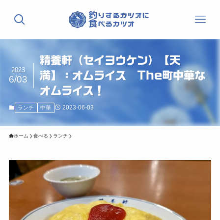
精養軒（セイヨウケン）【天
2023
満】：オムライス The町中華な
6/03
オムライス！
2023-06-03
ランチ
中華
ホーム
食べる
ランチ