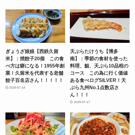
ぎょうざ娘娘【西鉄久留
天ぷらたけうち【博多
米】：焼餃子20個 この食
南】：季節の食材を使った
べ方は癖になる！1955年創
料理、鮨、天ぷら10品程の
業！久留米を代表する老舗
コース この為に行く価値
餃子百名店さん！！！！！
ある食べログSILVER！天
ぷら九州No.1点数店さ
2026-07-18
ん！！！
2026-07-17