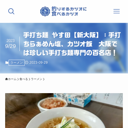
手打ち麺 やす田【新大阪】：手打
2023
ちらぁめん塩、カツオ飯 大阪で
9/29
は珍しい手打ち麺専門の百名店！
2023-09-29
ラーメン
ホーム
食べる
ラーメン