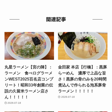
関連記事
丸星ラーメン【宮の陣】：
金田家 本店【行橋】：黒豚
ラーメン 食べログラーメ
らーめん 濃厚で上品な旨
ンWEST2025百名店コンプ
さ！黒豚の骨のみを20時間
リート！昭和33年創業の伝
煮込んで作られる泡系豚骨
説の久留米ラーメン店さ
ラーメン！！！！！
ん！！！！！
2026-07-18
2026-07-18