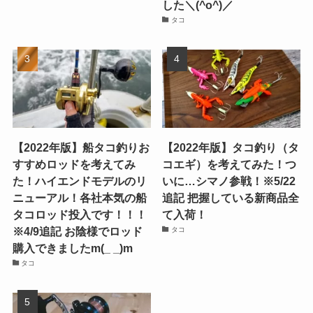
した＼(^o^)／
タコ
【2022年版】船タコ釣りお
【2022年版】タコ釣り（タ
すすめロッドを考えてみ
コエギ）を考えてみた！つ
た！ハイエンドモデルのリ
いに…シマノ参戦！※5/22
ニューアル！各社本気の船
追記 把握している新商品全
タコロッド投入です！！！
て入荷！
※4/9追記 お陰様でロッド
タコ
購入できましたm(_ _)m
タコ