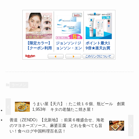
ラーメン
うまい屋【天六】：たこ焼１６個、瓶ビール 創業
1,953年 キタの老舗たこ焼き屋！
善道（ZENDO）【北新地】：前菜６種盛合せ、海老
のマヨネーズソース、麻婆豆腐 どれを食べても旨
い！食べログ中国料理百名店！