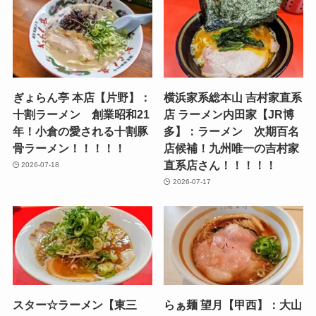
ぎょらん亭 本店【片野】：
横浜家系総本山 吉村家直系
十割ラーメン 創業昭和21
店 ラーメン内田家【JR博
年！小倉の愛される十割豚
多】：ラーメン 次期百名
骨ラーメン！！！！！
店候補！九州唯一の吉村家
直系店さん！！！！！
2026-07-18
2026-07-17
スター☆ラーメン【東三
らぁ麺 望月【甲西】：大山