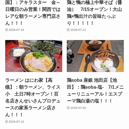
国】：アキラスター 金～
鶏と鴨の極上中華そば（醤
日曜日のみ営業！関西では
油） 7/15オープン！大山
レアな朝ラーメン専門店さ
鶏×鴨出汁の旨味たっぷ
ん！！！
り！！！！！
2026-07-16
2026-07-12
ラーメン はにわ家【高
鶏soba 座銀 池田店【池
槻】：朝ラーメン、ライス
田】：鶏soba-塩- 7/1メニ
小 土日7時オープン！百
ューリニューアル！エスプ
名店きんせいさんプロデュ
ーマ鶏白湯の塩！！！
ースの家系ラーメン店さ
2026-07-02
ん！！！
2026-07-12