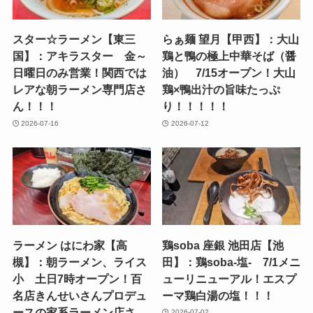
スター☆ラーメン【東三
らぁ麺 望月【甲西】：大山
国】：アキラスター 金～
鶏と鴨の極上中華そば（醤
日曜日のみ営業！関西では
油） 7/15オープン！大山
レアな朝ラーメン専門店さ
鶏×鴨出汁の旨味たっぷ
ん！！！
り！！！！！
2026-07-16
2026-07-12
ラーメン はにわ家【高
鶏soba 座銀 池田店【池
槻】：朝ラーメン、ライス
田】：鶏soba-塩- 7/1メニ
小 土日7時オープン！百
ューリニューアル！エスプ
名店きんせいさんプロデュ
ーマ鶏白湯の塩！！！
ースの家系ラーメン店さ
2026-07-02