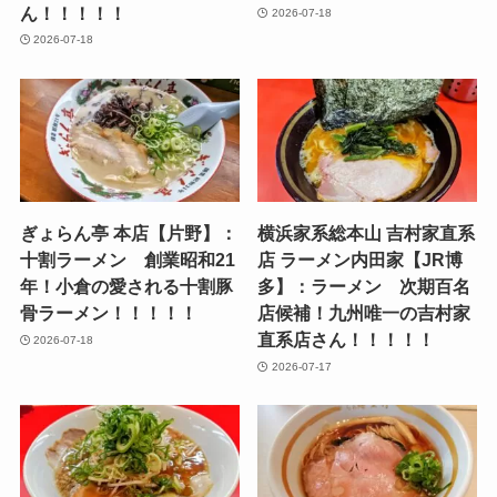
ん！！！！！
2026-07-18
2026-07-18
ぎょらん亭 本店【片野】：
横浜家系総本山 吉村家直系
十割ラーメン 創業昭和21
店 ラーメン内田家【JR博
年！小倉の愛される十割豚
多】：ラーメン 次期百名
骨ラーメン！！！！！
店候補！九州唯一の吉村家
直系店さん！！！！！
2026-07-18
2026-07-17