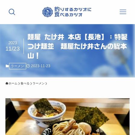
麺屋 たけ井 本店【長池】：特製
2023
つけ麺並 麺屋たけ井さんの総本
11/23
山！
2023-11-23
ラーメン
ホーム
食べる
ラーメン