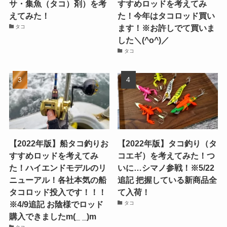
サ・集魚（タコ）剤）を考
すすめロッドを考えてみ
えてみた！
た！今年はタコロッド買い
ます！※お許しでて買いま
タコ
した＼(^o^)／
タコ
【2022年版】船タコ釣りお
【2022年版】タコ釣り（タ
すすめロッドを考えてみ
コエギ）を考えてみた！つ
た！ハイエンドモデルのリ
いに…シマノ参戦！※5/22
ニューアル！各社本気の船
追記 把握している新商品全
タコロッド投入です！！！
て入荷！
※4/9追記 お陰様でロッド
タコ
購入できましたm(_ _)m