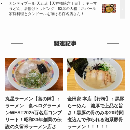
カンティプール 天五店【天神橋筋六丁目】：キーマ
うどん、唐揚げトッピング 83席の大箱！ネパール
家庭料理とタンドールを頂ける百名店さん！
関連記事
丸星ラーメン【宮の陣】：
金田家 本店【行橋】：黒豚
ラーメン 食べログラーメ
らーめん 濃厚で上品な旨
ンWEST2025百名店コンプ
さ！黒豚の骨のみを20時間
リート！昭和33年創業の伝
煮込んで作られる泡系豚骨
説の久留米ラーメン店さ
ラーメン！！！！！