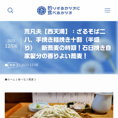
荒凡夫【西天満】：ざるそば二
八、手挽き粗挽き十割（半盛
2023
12/06
り） 新蕎麦の時期！石臼挽き自
家製分の香りよい蕎麦！
2023-12-06
蕎麦
ホーム
食べる
蕎麦