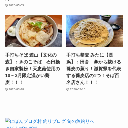
2026-05-05
手打ちそば 遊山【文化の
手打ち蕎麦 みたに【長
森】：きのこそば 石臼挽
浜】：田舎 鼻から抜ける
き自家製粉！天恵菇使用の
蕎麦の薫り！滋賀県を代表
10～3月限定温かい蕎
する蕎麦店の1つ！そば百
麦！！！
名店さん！！！
2026-03-28
2026-03-15