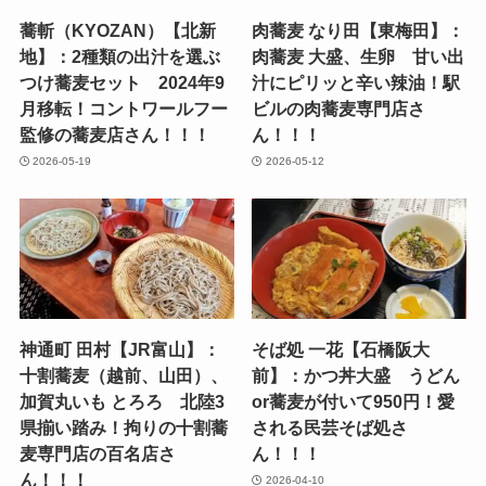
蕎斬（KYOZAN）【北新
肉蕎麦 なり田【東梅田】：
地】：2種類の出汁を選ぶ
肉蕎麦 大盛、生卵 甘い出
つけ蕎麦セット 2024年9
汁にピリッと辛い辣油！駅
月移転！コントワールフー
ビルの肉蕎麦専門店さ
監修の蕎麦店さん！！！
ん！！！
2026-05-19
2026-05-12
神通町 田村【JR富山】：
そば処 一花【石橋阪大
十割蕎麦（越前、山田）、
前】：かつ丼大盛 うどん
加賀丸いも とろろ 北陸3
or蕎麦が付いて950円！愛
県揃い踏み！拘りの十割蕎
される民芸そば処さ
麦専門店の百名店さ
ん！！！
ん！！！
2026-04-10