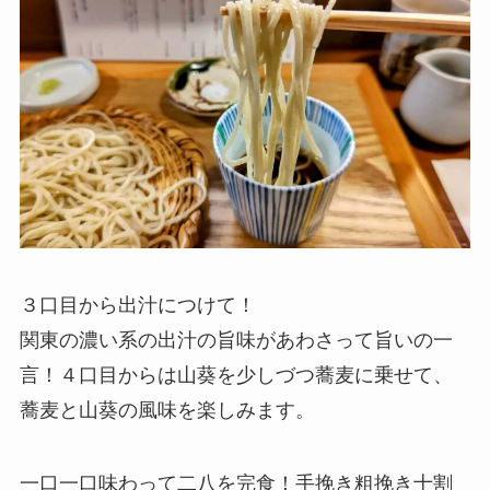
３口目から出汁につけて！
関東の濃い系の出汁の旨味があわさって旨いの一
言！４口目からは山葵を少しづつ蕎麦に乗せて、
蕎麦と山葵の風味を楽しみます。
一口一口味わって二八を完食！手挽き粗挽き十割