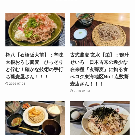
権八【石橋阪大前】：辛味
古式蕎麦 玄水【栄】：鴨汁
大根おろし蕎麦 ひっそり
せいろ 日本古来の希少な
と佇む！確かな技術の手打
在来種『玄蕎麦』に拘る食
ち蕎麦屋さん！！！
べログ東海地区No.1点数蕎
麦店さん！！！
2026-07-03
2026-05-23