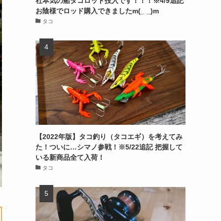
社本気の船タコロッド投入です！！！※4/9追記
お陰様でロッド購入できましたm(_ _)m
タコ
【2022年版】タコ釣り（タコエギ）を考えてみ
た！ついに…シマノ参戦！※5/22追記 把握して
いる新商品全て入荷！
タコ