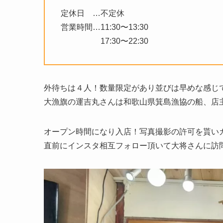
定休日 …不定休
営業時間…11:30〜13:30
17:30〜22:30
外待ちは４人！数量限定があり並びは早めな感じ
大漁旗の運吉丸さんは和歌山県箕島漁協の船、店
オープン時間になり入店！写真撮影の許可を貰い
直前にインスタ相互フォロー頂いて大将さんに訪