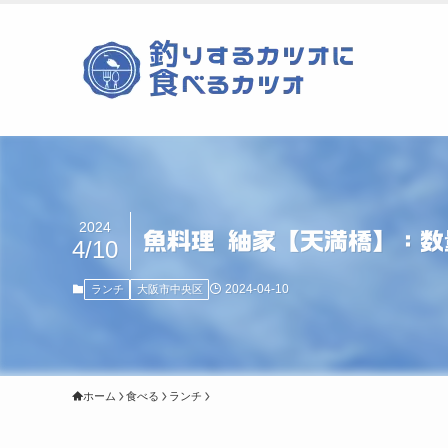
2024
魚料理 紬家【天満橋】：
4/10
2024-04-10
ランチ
大阪市中央区
ホーム
食べる
ランチ