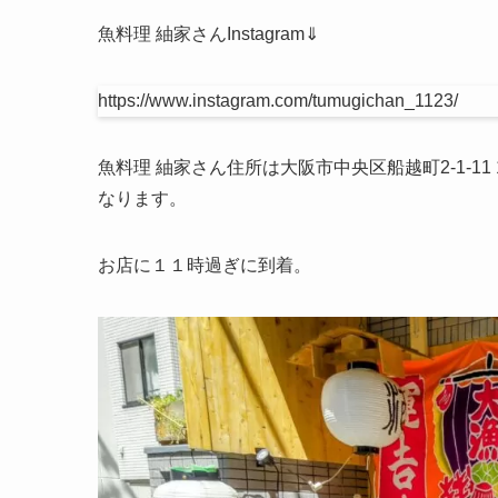
魚料理 紬家さんInstagram⇓
https://www.instagram.com/tumugichan_1123/
魚料理 紬家さん住所は大阪市中央区船越町2-1-
なります。
お店に１１時過ぎに到着。