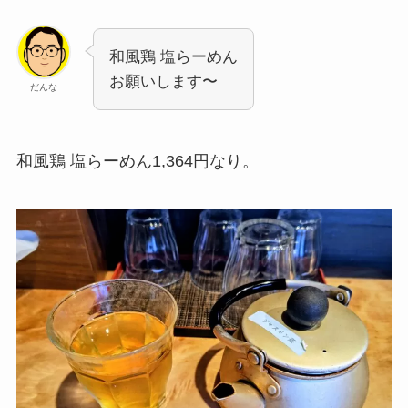
和風鶏 塩らーめん
お願いします〜
だんな
和風鶏 塩らーめん1,364円なり。