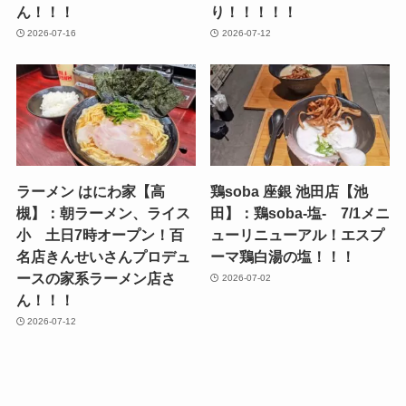
ん！！！
り！！！！！
2026-07-16
2026-07-12
ラーメン はにわ家【高
鶏soba 座銀 池田店【池
槻】：朝ラーメン、ライス
田】：鶏soba-塩- 7/1メニ
小 土日7時オープン！百
ューリニューアル！エスプ
名店きんせいさんプロデュ
ーマ鶏白湯の塩！！！
ースの家系ラーメン店さ
2026-07-02
ん！！！
2026-07-12