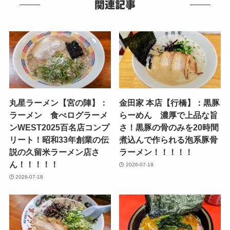
関連記事
丸星ラーメン【宮の陣】：
金田家 本店【行橋】：黒豚
ラーメン 食べログラーメ
らーめん 濃厚で上品な旨
ンWEST2025百名店コンプ
さ！黒豚の骨のみを20時間
リート！昭和33年創業の伝
煮込んで作られる泡系豚骨
説の久留米ラーメン店さ
ラーメン！！！！！
ん！！！！！
2026-07-18
2026-07-18