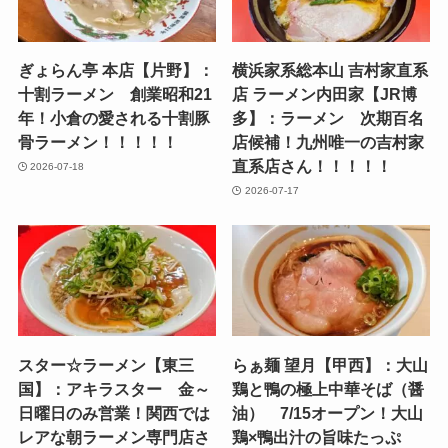
ぎょらん亭 本店【片野】：
横浜家系総本山 吉村家直系
十割ラーメン 創業昭和21
店 ラーメン内田家【JR博
年！小倉の愛される十割豚
多】：ラーメン 次期百名
骨ラーメン！！！！！
店候補！九州唯一の吉村家
直系店さん！！！！！
2026-07-18
2026-07-17
スター☆ラーメン【東三
らぁ麺 望月【甲西】：大山
国】：アキラスター 金～
鶏と鴨の極上中華そば（醤
日曜日のみ営業！関西では
油） 7/15オープン！大山
レアな朝ラーメン専門店さ
鶏×鴨出汁の旨味たっぷ