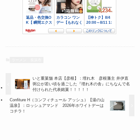
ラーメン
長浜市
いと重菓舗 本店【彦根】：埋れ木 彦根藩主 井伊直
弼公が若い頃を過ごした『埋れ木の舎』にちなんで名
付けられた代表銘菓！！！！！
Confiture H（コンフィチュール アッシュ）【湯の山
温泉】：ロッシュアマンド 2026年ホワイトデーは
コチラ！