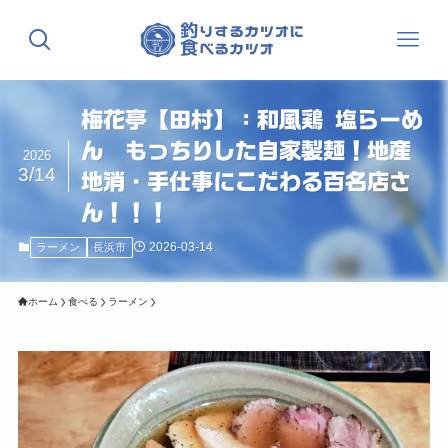
梅花亭【田村】：和風鶏 塩らーめ
ん もっちりした自家製麺！地産
2026
3/14
地消・手仕事にこだわる百名店さ
ん！！！
2026-03-14
ラーメン
長浜市
ホーム
食べる
ラーメン