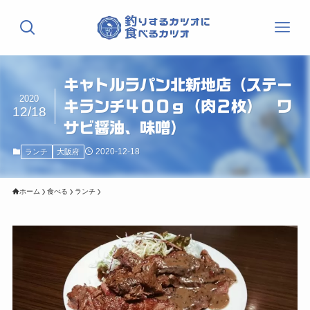
キャトルラパン北新地店（ステー
2020
キランチ４００ｇ（肉２枚） ワ
12/18
サビ醤油、味噌）
2020-12-18
ランチ
大阪府
ホーム
食べる
ランチ