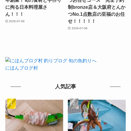
年創業！旬の食材と手作り
つお任せコース 完全予約
に拘る日本料理屋さ
制bronze店＆大阪府とんか
ん！！！
つNo.1点数店の至福のお任
せ！！！！！
2026-07-09
2026-07-08
にほんブログ村
人気記事