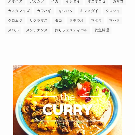
アオハタ
アカムツ
イカ
イシダイ
オニオコゼ
カサゴ
カスタマイズ
カワハギ
キジハタ
キンメダイ
クロソイ
クロムツ
サクラマス
タコ
タチウオ
マダラ
マハタ
メバル
メンテナンス
釣りフェスティバル
釣魚料理