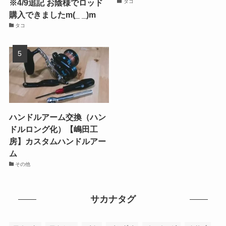
※4/9追記 お陰様でロッド
タコ
購入できましたm(_ _)m
タコ
ハンドルアーム交換（ハン
ドルロング化）【嶋田工
房】カスタムハンドルアー
ム
その他
サカナタグ