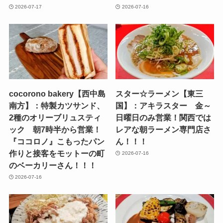
2026-07-17
2026-07-16
cocorono bakery【西中島
スター☆ラーメン【東三
南方】：特製カツサンド、
国】：アキラスター 金～
2種のオリーブリュスティ
日曜日のみ営業！関西では
ック 朝7時半から営業！
レアな朝ラーメン専門店さ
『ココロノ』こもったパン
ん！！！
作りと接客をモットーの町
2026-07-16
のベーカリーさん！！！
2026-07-16