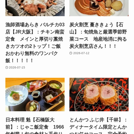
漁師酒場あらき バルチカ03
炭火割烹 蔓ききょう【石
店【JR大阪】：チキン南蛮
山】：旬焼魚と厳選季節野
定食 メインと厚切り藁焼
菜コース 地産地消に拘る
きカツオの2トップ！ご飯
炭火割烹店さん！！！
おかわり無料のワンパク
2026-07-12
飯！！！！！
2026-07-15
日本料理 魁【石橋阪大
とんかつ ふじ井【千林】：
前】：じゃこ飯定食 1966
ディナータイム限定とんか