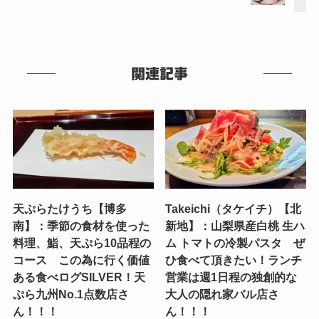
関連記事
天ぷらたけうち【博多
Takeichi（タケイチ）【北
南】：季節の食材を使った
新地】：山梨県産白桃 生ハ
料理、鮨、天ぷら10品程の
ム トマトの冷製パスタ ぜ
コース この為に行く価値
ひ食べて頂きたい！ランチ
ある食べログSILVER！天
営業は週1日程の独創的な
ぷら九州No.1点数店さ
大人の隠れ家バル店さ
ん！！！
ん！！！