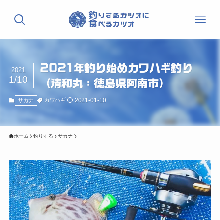
2021年釣り始めカワハギ釣り
2021
1/10
（清和丸：徳島県阿南市）
2021-01-10
カワハギ
サカナ
ホーム
釣りする
サカナ