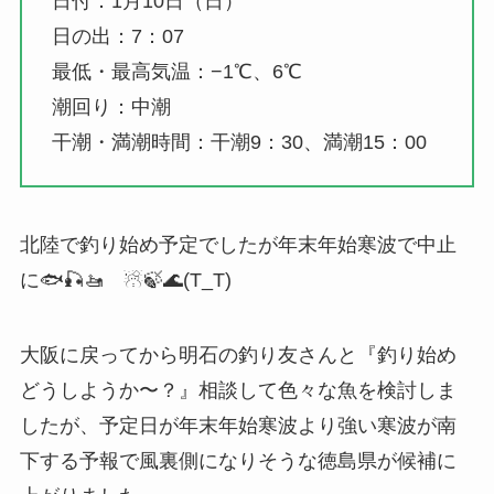
日付：1月10日（日）
日の出：7：07
最低・最高気温：−1℃、6℃
潮回り：中潮
干潮・満潮時間：干潮9：30、満潮15：00
北陸で釣り始め予定でしたが年末年始寒波で中止
に🐟🎣🚤 ☃🍃🌊(T_T)
大阪に戻ってから明石の釣り友さんと『釣り始め
どうしようか〜？』相談して色々な魚を検討しま
したが、予定日が年末年始寒波より強い寒波が南
下する予報で風裏側になりそうな徳島県が候補に