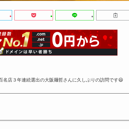
T百名店３年連続選出の大阪麺哲さんに久しぶりの訪問です😃