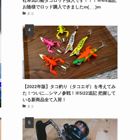
社本気の船タコロッド投入です！！！※4/9追記
お陰様でロッド購入できましたm(_ _)m
タコ
【2022年版】タコ釣り（タコエギ）を考えてみ
た！ついに…シマノ参戦！※5/22追記 把握して
いる新商品全て入荷！
タコ