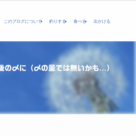
このブログについて
釣りする
食べる
出かける
後の〆に（〆の量では無いかも…）