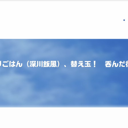
リごはん（深川飯風）、替え玉！ 呑んだ