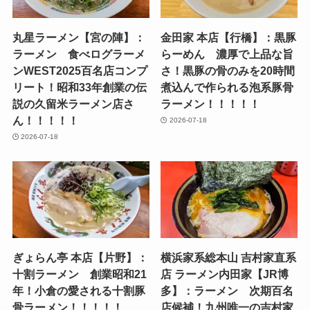
丸星ラーメン【宮の陣】：
金田家 本店【行橋】：黒豚
ラーメン 食べログラーメ
らーめん 濃厚で上品な旨
ンWEST2025百名店コンプ
さ！黒豚の骨のみを20時間
リート！昭和33年創業の伝
煮込んで作られる泡系豚骨
説の久留米ラーメン店さ
ラーメン！！！！！
ん！！！！！
2026-07-18
2026-07-18
ぎょらん亭 本店【片野】：
横浜家系総本山 吉村家直系
十割ラーメン 創業昭和21
店 ラーメン内田家【JR博
年！小倉の愛される十割豚
多】：ラーメン 次期百名
骨ラーメン！！！！！
店候補！九州唯一の吉村家