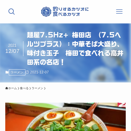
麺屋7.5Hz+ 梅田店 （7.5ヘ
ルツプラス）：中華そば大盛り、
2021
12/07
味付き玉子 梅田で食べれる高井
田系の名店！
2021-12-07
ラーメン
ホーム
食べる
ラーメン