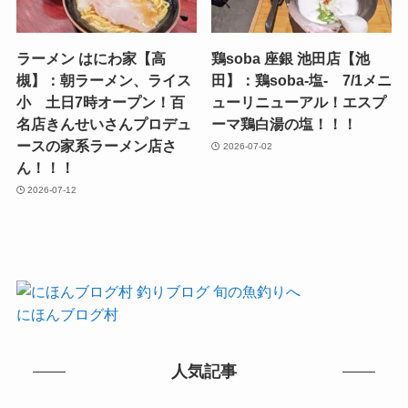
ラーメン はにわ家【高
鶏soba 座銀 池田店【池
槻】：朝ラーメン、ライス
田】：鶏soba-塩- 7/1メニ
小 土日7時オープン！百
ューリニューアル！エスプ
名店きんせいさんプロデュ
ーマ鶏白湯の塩！！！
ースの家系ラーメン店さ
2026-07-02
ん！！！
2026-07-12
にほんブログ村
人気記事