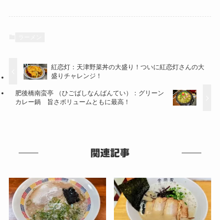
ラーメン
紅恋灯：天津野菜丼の大盛り！ついに紅恋灯さんの大
盛りチャレンジ！
肥後橋南蛮亭 （ひごばしなんばんてい）：グリーン
カレー鍋 旨さボリュームともに最高！
関連記事