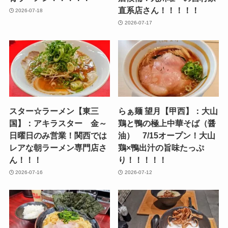
直系店さん！！！！！
2026-07-18
2026-07-17
スター☆ラーメン【東三
らぁ麺 望月【甲西】：大山
国】：アキラスター 金～
鶏と鴨の極上中華そば（醤
日曜日のみ営業！関西では
油） 7/15オープン！大山
レアな朝ラーメン専門店さ
鶏×鴨出汁の旨味たっぷ
ん！！！
り！！！！！
2026-07-16
2026-07-12