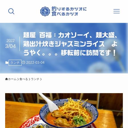
麺屋 百福：カオソーイ、麺大盛、
2022
鶏出汁炊きジャスミンライス よ
3/04
うやく。。。移転前に訪問です！
2022-03-04
ランチ
ホーム
食べる
ランチ