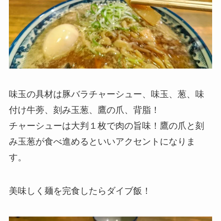
味玉の具材は豚バラチャーシュー、味玉、葱、味
付け牛蒡、刻み玉葱、鷹の爪、背脂！
チャーシューは大判１枚で肉の旨味！鷹の爪と刻
み玉葱が食べ進めるといいアクセントになりま
す。
美味しく麺を完食したらダイブ飯！