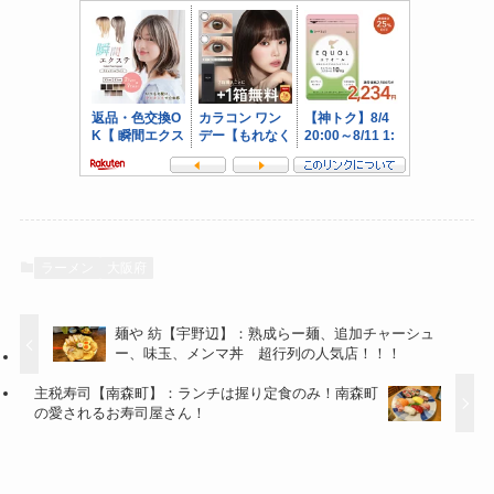
ラーメン
大阪府
麺や 紡【宇野辺】：熟成らー麺、追加チャーシュ
ー、味玉、メンマ丼 超行列の人気店！！！
主税寿司【南森町】：ランチは握り定食のみ！南森町
の愛されるお寿司屋さん！