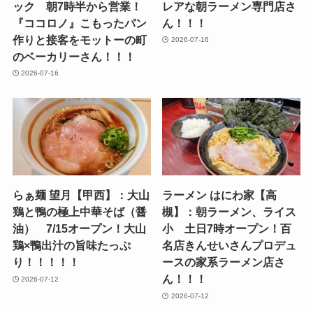
ック 朝7時半から営業！
レアな朝ラーメン専門店さ
『ココロノ』こもったパン
ん！！！
作りと接客をモットーの町
2026-07-16
のベーカリーさん！！！
2026-07-16
らぁ麺 望月【甲西】：大山
ラーメン はにわ家【高
鶏と鴨の極上中華そば（醤
槻】：朝ラーメン、ライス
油） 7/15オープン！大山
小 土日7時オープン！百
鶏×鴨出汁の旨味たっぷ
名店きんせいさんプロデュ
り！！！！！
ースの家系ラーメン店さ
ん！！！
2026-07-12
2026-07-12