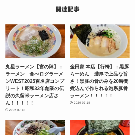
関連記事
丸星ラーメン【宮の陣】：
金田家 本店【行橋】：黒豚
ラーメン 食べログラーメ
らーめん 濃厚で上品な旨
ンWEST2025百名店コンプ
さ！黒豚の骨のみを20時間
リート！昭和33年創業の伝
煮込んで作られる泡系豚骨
説の久留米ラーメン店さ
ラーメン！！！！！
ん！！！！！
2026-07-18
2026-07-18