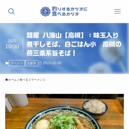
麺屋 八海山【高槻】：味玉入り
2023
煮干しそば、白ごはん小 高槻の
10/30
燕三条系旨そば！
2023-10-30
ラーメン
大阪府
ホーム
食べる
ラーメン