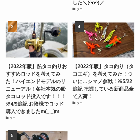
した＼(^o^)／
タコ
【2022年版】船タコ釣りお
【2022年版】タコ釣り（タ
すすめロッドを考えてみ
コエギ）を考えてみた！つ
た！ハイエンドモデルのリ
いに…シマノ参戦！※5/22
ニューアル！各社本気の船
追記 把握している新商品全
タコロッド投入です！！！
て入荷！
※4/9追記 お陰様でロッド
タコ
購入できましたm(_ _)m
タコ