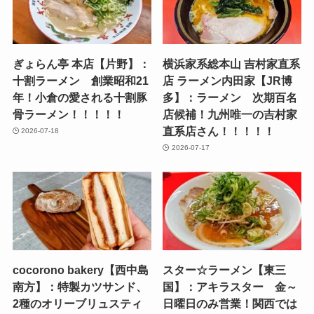
ぎょらん亭 本店【片野】：
横浜家系総本山 吉村家直系
十割ラーメン 創業昭和21
店 ラーメン内田家【JR博
年！小倉の愛される十割豚
多】：ラーメン 次期百名
骨ラーメン！！！！！
店候補！九州唯一の吉村家
直系店さん！！！！！
2026-07-18
2026-07-17
cocorono bakery【西中島
スター☆ラーメン【東三
南方】：特製カツサンド、
国】：アキラスター 金～
2種のオリーブリュスティ
日曜日のみ営業！関西では