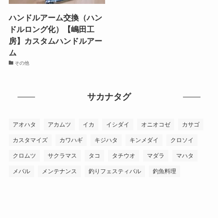
ハンドルアーム交換（ハン
ドルロング化）【嶋田工
房】カスタムハンドルアー
ム
その他
サカナタグ
アオハタ
アカムツ
イカ
イシダイ
オニオコゼ
カサゴ
カスタマイズ
カワハギ
キジハタ
キンメダイ
クロソイ
クロムツ
サクラマス
タコ
タチウオ
マダラ
マハタ
メバル
メンテナンス
釣りフェスティバル
釣魚料理