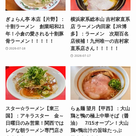
ぎょらん亭 本店【片野】：
横浜家系総本山 吉村家直系
十割ラーメン 創業昭和21
店 ラーメン内田家【JR博
年！小倉の愛される十割豚
多】：ラーメン 次期百名
骨ラーメン！！！！！
店候補！九州唯一の吉村家
直系店さん！！！！！
2026-07-18
2026-07-17
スター☆ラーメン【東三
らぁ麺 望月【甲西】：大山
国】：アキラスター 金～
鶏と鴨の極上中華そば（醤
日曜日のみ営業！関西では
油） 7/15オープン！大山
レアな朝ラーメン専門店さ
鶏×鴨出汁の旨味たっぷ