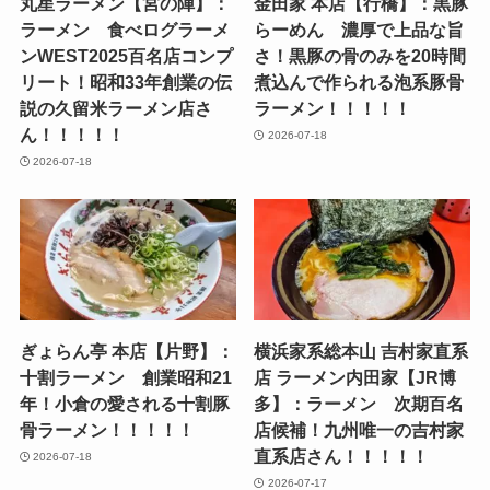
丸星ラーメン【宮の陣】：
金田家 本店【行橋】：黒豚
ラーメン 食べログラーメ
らーめん 濃厚で上品な旨
ンWEST2025百名店コンプ
さ！黒豚の骨のみを20時間
リート！昭和33年創業の伝
煮込んで作られる泡系豚骨
説の久留米ラーメン店さ
ラーメン！！！！！
ん！！！！！
2026-07-18
2026-07-18
ぎょらん亭 本店【片野】：
横浜家系総本山 吉村家直系
十割ラーメン 創業昭和21
店 ラーメン内田家【JR博
年！小倉の愛される十割豚
多】：ラーメン 次期百名
骨ラーメン！！！！！
店候補！九州唯一の吉村家
直系店さん！！！！！
2026-07-18
2026-07-17