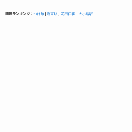
関連ランキング：
つけ麺
|
堺東駅
、
花田口駅
、
大小路駅