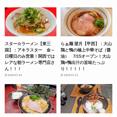
スター☆ラーメン【東三
らぁ麺 望月【甲西】：大山
国】：アキラスター 金～
鶏と鴨の極上中華そば（醤
日曜日のみ営業！関西では
油） 7/15オープン！大山
レアな朝ラーメン専門店さ
鶏×鴨出汁の旨味たっぷ
ん！！！
り！！！！！
2026-07-16
2026-07-12