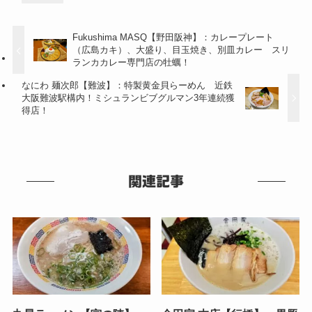
Fukushima MASQ【野田阪神】：カレープレート
（広島カキ）、大盛り、目玉焼き、別皿カレー スリ
ランカカレー専門店の牡蠣！
なにわ 麺次郎【難波】：特製黄金貝らーめん 近鉄
大阪難波駅構内！ミシュランビブグルマン3年連続獲
得店！
関連記事