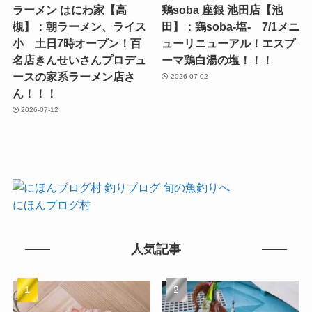
ラーメン はにわ家【高
鶏soba 座銀 池田店【池
槻】：朝ラーメン、ライス
田】：鶏soba-塩- 7/1メニ
小 土日7時オープン！百
ューリニューアル！エスプ
名店きんせいさんプロデュ
ーマ鶏白湯の塩！！！
ースの家系ラーメン店さ
2026-07-02
ん！！！
2026-07-12
にほんブログ村
人気記事