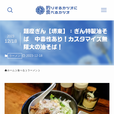
麺座ぎん【堺東】：ぎん特製油そ
2023
ば 中毒性あり！カスタマイズ無
12/18
限大の油そば！
2023-12-18
ラーメン
ホーム
食べる
ラーメン