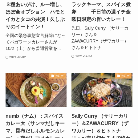
３種あいがけ、ルー増し、
ラックキーマ、スパイス煮
ほぼ全オプション ハモと
卵 千日前の週イチ金
イカとタコの共演！久しぶ
曜日限定の旨いカレー！
りのイートイン！
先日、Sally Curry （サリーカ
リー）さん＆
全国の緊急事態宣言解除になっ
ZAWACURRY（ザワカリー）
てバガワーンカレーさんが
さん＆ヒトトナ...
10/2（土）から普通営業を...
2021-09-24
2021-10-02
カレー
カレー
numb（ナム）：スパイス
Sally Curry （サリーカリ
カレー大（サンマだしキー
ー）＆ZAWACURRY（ザ
マ、昆布だしホルモンカレ
ワカリー）＆ヒトトナ
ー）＋鶏だしマメカレー＋
リ：〜売り切れるまで終わ