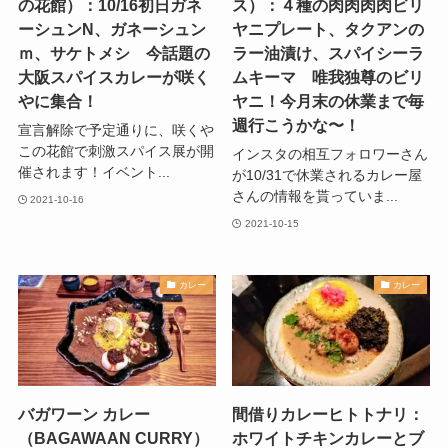
の花館）：10/16初日ガネ
ス）：４種の肉肉肉肉ビリ
ーシュンN、ガネーシュン
ヤニプレート、タクアンの
ｍ、サケトメシ 今話題の
ラー油漬け、スパイシーラ
大阪スパイスカレーが咲く
ムキーマ 唯我独尊のビリ
やに集合！
ヤニ！今月末の休業まで毎
週行こうかな〜！
宣言解除で予定通りに、咲くや
この花館で刺激スパイス展が開
インスタの相互フォロワーさん
催されます！イベント...
が10/31で休業されるカレー屋
さんの情報を貰っていま...
2021-10-16
2021-10-15
カレー
カレー
バガワーン カレー
間借りカレーヒトトナリ：
（BAGAWAAN CURRY）
ホワイトチキンカレーとブ