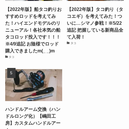
【2022年版】船タコ釣りお
【2022年版】タコ釣り（タ
すすめロッドを考えてみ
コエギ）を考えてみた！つ
た！ハイエンドモデルのリ
いに…シマノ参戦！※5/22
ニューアル！各社本気の船
追記 把握している新商品全
タコロッド投入です！！！
て入荷！
※4/9追記 お陰様でロッド
タコ
購入できましたm(_ _)m
タコ
ハンドルアーム交換（ハン
ドルロング化）【嶋田工
房】カスタムハンドルアー