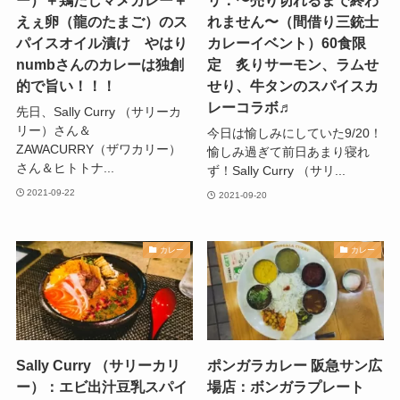
えぇ卵（龍のたまご）のス
れません〜（間借り三銃士
パイスオイル漬け やはり
カレーイベント）60食限
numbさんのカレーは独創
定 炙りサーモン、ラムせ
的で旨い！！！
せり、牛タンのスパイスカ
レーコラボ♬
先日、Sally Curry （サリーカ
リー）さん＆
今日は愉しみにしていた9/20！
ZAWACURRY（ザワカリー）
愉しみ過ぎて前日あまり寝れ
さん＆ヒトトナ...
ず！Sally Curry （サリ...
2021-09-22
2021-09-20
カレー
カレー
Sally Curry （サリーカリ
ポンガラカレー 阪急サン広
ー）：エビ出汁豆乳スパイ
場店：ボンガラプレート