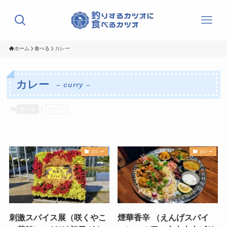
ホーム
食べる
カレー
カレー
– curry –
食べる
カレー
カレー
カレー
刺激スパイス展（咲くやこ
煙華香辛 （えんげスパイ