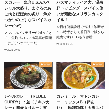
スカレー 魚介U.S.Aスペ
バスマティライス大、温泉
シャル大盛り、まぐろのあ
卵トッピング スパイス使
ご肉とほほ肉の炙り 魚介
いが素敵なスリランカスタ
つかいの上手なスパイスカ
イル！
レー(^o^)
今日は健康診断で出社！診断が
１３時半からで前日夜ご飯から
スマホのバッテリーが弱ってき
絶食です(T_T)もう診断...
て、魚釣りのスマホ写真が問題
に(^_^;)バッテリーだ...
2021-09-01
2021-09-09
カレー
カレー
レベルカレー （REBEL
カシミール：マトンカレ
CURRY）：並（チキンカ
ー ミックスB（卵あ
レー）麻炭入りルーに変
り） 唯我独尊！大阪スパ