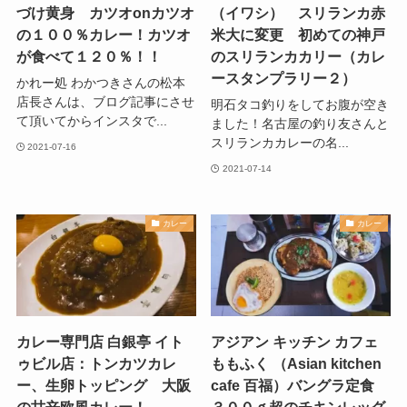
づけ黄身 カツオonカツオ
（イワシ） スリランカ赤
の１００％カレー！カツオ
米大に変更 初めての神戸
が食べて１２０％！！
のスリランカカリー（カレ
ースタンプラリー２）
かれー処 わかつきさんの松本
店長さんは、ブログ記事にさせ
明石タコ釣りをしてお腹が空き
て頂いてからインスタで...
ました！名古屋の釣り友さんと
スリランカカレーの名...
2021-07-16
2021-07-14
カレー
カレー
カレー専門店 白銀亭 イト
アジアン キッチン カフェ
ゥビル店：トンカツカレ
ももふく （Asian kitchen
ー、生卵トッピング 大阪
cafe 百福）バングラ定食
の甘辛欧風カレー！
３００ｇ超のチキンレッグ