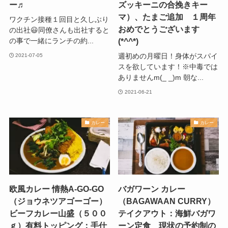
ー♬
ズッキーニの合挽きキー
マ）、たまご追加 １周年
ワクチン接種１回目と久しぶり
おめでとうございます
の出社😃同僚さんも出社すると
(*^^*)
の事で一緒にランチの約...
週初めの月曜日！身体がスパイ
2021-07-05
スを欲しています！※中毒では
ありませんm(_ _)m 朝な...
2021-06-21
カレー
カレー
欧風カレー 情熱A-GO-GO
バガワーン カレー
（ジョウネツアゴーゴー）
（BAGAWAAN CURRY）
ビーフカレー山盛（５００
テイクアウト：海鮮バガワ
ｇ）有料トッピング：手仕
ーン定食 現状の予約制の