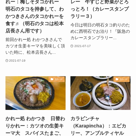
れー：梅しそタコかれー
レー 牛すじと野菜がとろ
明石のタコを持参して、わ
っとろ！（カレースタンプ
かつきさんのタコかれーを
ラリー３）
食す♬（明石のタコは松本
今日は明日の明石タコ釣りのた
店長さん用です）
めに西明石でお泊り！『阪急の
カレースタンプラリー...
前回かれー処 わかつきさんで
カツオ生姜キーマを美味しく頂
2021-07-17
いた時に、松本店長さん...
2021-07-19
カレー
カレー
かれー処 わかつき 日替わ
カラピンチャ
りかれー：カツオの生姜キ
（Karapincha）：エビカ
ーマ大 スパイスたまご、
リー、アンブルティヤル