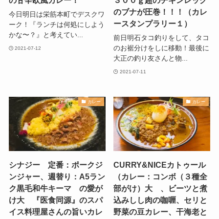
のブナが圧巻！！！（カレ
今日明日は栄筋本町でデスクワ
ースタンプラリー１）
ーク！『ランチは何処にしよう
かな〜？』と考えてい...
前日明石タコ釣りをして、タコ
のお裾分けをしに移動！最後に
2021-07-12
大正の釣り友さんと物...
2021-07-11
カレー
カレー
シナジー 定番：ポークジ
CURRY&NICEカトゥール
ンジャー、週替り：A5ラン
（カレー：コンボ（３種全
ク黒毛和牛キーマ の愛が
部がけ）大 、ビーツと煮
け大 『医食同源』のスパ
込みしし肉の咖喱、セリと
イス料理屋さんの旨いカレ
野菜の豆カレー、干海老と