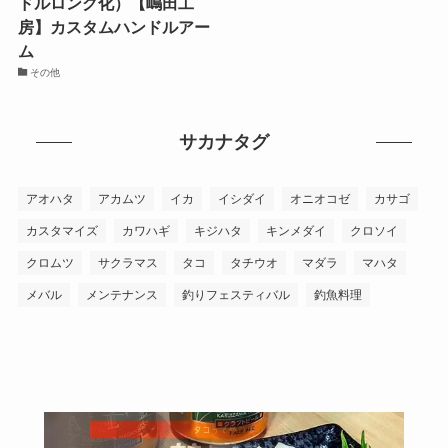
ドルロング化）【嶋田工
房】カスタムハンドルアー
ム
その他
サカナタグ
アオハタ
アカムツ
イカ
イシダイ
オニオコゼ
カサゴ
カスタマイズ
カワハギ
キジハタ
キンメダイ
クロソイ
クロムツ
サクラマス
タコ
タチウオ
マダラ
マハタ
メバル
メンテナンス
釣りフェスティバル
釣魚料理