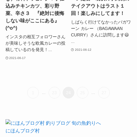
込みチキンカツ、彩り野
テイクアウトはラスト１
菜、辛さ３ 『絶対に後悔
回！楽しみにしてます！
しない味がここにある』
しばらく行けてなかったバガワ
(^o^)
ーン カレー （BAGAWAAN
CURRY）さんに訪問します😃
インスタの相互フォロワーさん
...
が美味しそうな欧風カレーの投
稿しているのを発見！...
2021-06-12
2021-06-17
1
...
23
24
25
...
27
にほんブログ村