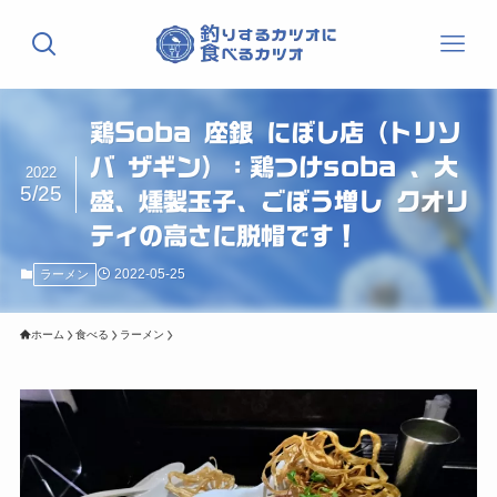
鶏Soba 座銀 にぼし店（トリソ
バ ザギン）：鶏つけsoba 、大
2022
5/25
盛、燻製玉子、ごぼう増し クオリ
ティの高さに脱帽です！
2022-05-25
ラーメン
ホーム
食べる
ラーメン