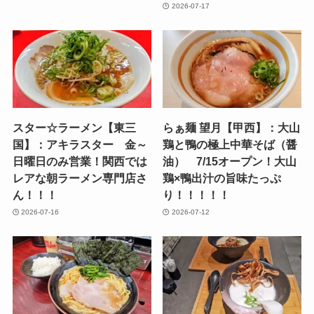
2026-07-17
スター☆ラーメン【東三
らぁ麺 望月【甲西】：大山
国】：アキラスター 金～
鶏と鴨の極上中華そば（醤
日曜日のみ営業！関西では
油） 7/15オープン！大山
レアな朝ラーメン専門店さ
鶏×鴨出汁の旨味たっぷ
ん！！！
り！！！！！
2026-07-16
2026-07-12