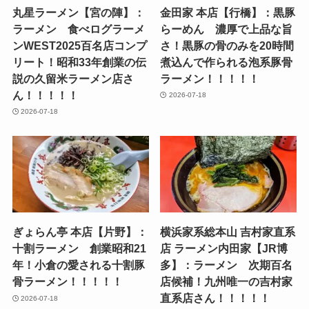
丸星ラーメン【宮の陣】：
金田家 本店【行橋】：黒豚
ラーメン 食べログラーメ
らーめん 濃厚で上品な旨
ンWEST2025百名店コンプ
さ！黒豚の骨のみを20時間
リート！昭和33年創業の伝
煮込んで作られる泡系豚骨
説の久留米ラーメン店さ
ラーメン！！！！！
ん！！！！！
2026-07-18
2026-07-18
ぎょらん亭 本店【片野】：
横浜家系総本山 吉村家直系
十割ラーメン 創業昭和21
店 ラーメン内田家【JR博
年！小倉の愛される十割豚
多】：ラーメン 次期百名
骨ラーメン！！！！！
店候補！九州唯一の吉村家
直系店さん！！！！！
2026-07-18