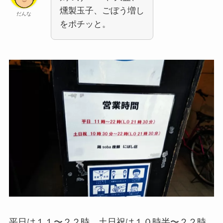
燻製玉子、ごぼう増し
だんな
をポチッと。
平日は１１〜２２時、土日祝は１０時半〜２２時