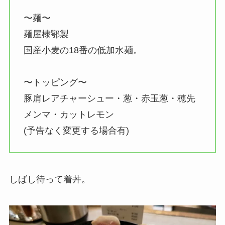
〜麺〜
麺屋棣鄂製
国産小麦の18番の低加水麺。
〜トッピング〜
豚肩レアチャーシュー・葱・赤玉葱・穂先
メンマ・カットレモン
(予告なく変更する場合有)
しばし待って着丼。