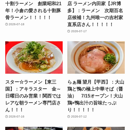
十割ラーメン 創業昭和21
店 ラーメン内田家【JR博
年！小倉の愛される十割豚
多】：ラーメン 次期百名
骨ラーメン！！！！！
店候補！九州唯一の吉村家
直系店さん！！！！！
2026-07-18
2026-07-17
スター☆ラーメン【東三
らぁ麺 望月【甲西】：大山
国】：アキラスター 金～
鶏と鴨の極上中華そば（醤
日曜日のみ営業！関西では
油） 7/15オープン！大山
レアな朝ラーメン専門店さ
鶏×鴨出汁の旨味たっぷ
ん！！！
り！！！！！
2026-07-16
2026-07-12