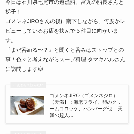
今日は石川県七尾市の遊漁船、富丸の船長さんと
梯子！
ゴメンネJIROさんの後に南下しながら、何度かレ
ビューしているお店を挟んで３件目に向かいま
す。
『まだ呑める〜？』と聞くと呑みはストップとの
事！色々と考えながらスープ料理 タマキハルさん
に訪問します😃
あわせて読みたい
ゴメンネJIRO（ゴメンネジロ）
【天満】：海老フライ、卵のクリ
ームコロッケ、ハンバーグ他 天
満の超人…