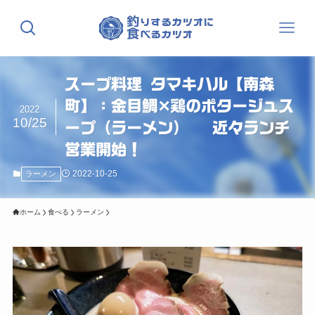
スープ料理 タマキハル【南森
町】：金目鯛✕鶏のポタージュス
2022
10/25
ープ（ラーメン） 近々ランチ
営業開始！
2022-10-25
ラーメン
ホーム
食べる
ラーメン