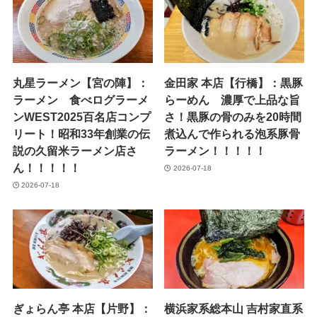
丸星ラーメン【宮の陣】：
金田家 本店【行橋】：黒豚
ラーメン 食べログラーメ
らーめん 濃厚で上品な旨
ンWEST2025百名店コンプ
さ！黒豚の骨のみを20時間
リート！昭和33年創業の伝
煮込んで作られる泡系豚骨
説の久留米ラーメン店さ
ラーメン！！！！！
ん！！！！！
2026-07-18
2026-07-18
ぎょらん亭 本店【片野】：
横浜家系総本山 吉村家直系