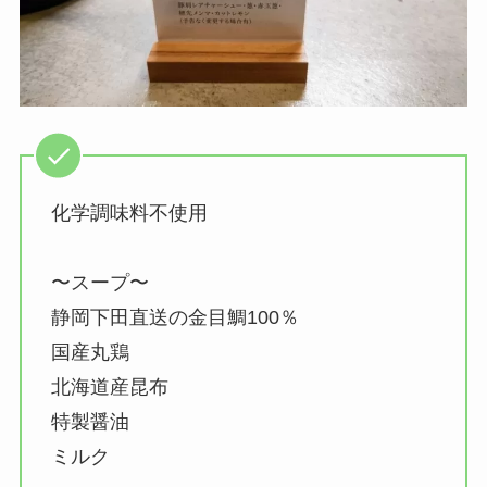
化学調味料不使用
〜スープ〜
静岡下田直送の金目鯛100％
国産丸鶏
北海道産昆布
特製醤油
ミルク